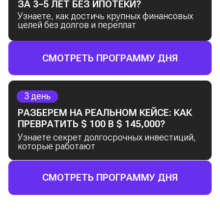
Бонус: практическое задание
—
откройте брокерский счёт и получите
свои первые облигации
3 день
РАЗБЕРЕМ НА РЕАЛЬНОМ КЕЙСЕ: КАК
ПРЕВРАТИТЬ $ 100 В $ 145,000?
Что такое акции и как они помогают
создавать капитал
Как выбрать компанию, чтобы
не только сохранить, но и приумножить
деньги
История успеха: как мои клиенты
превращают мечты в реальность
с помощью инвестиций