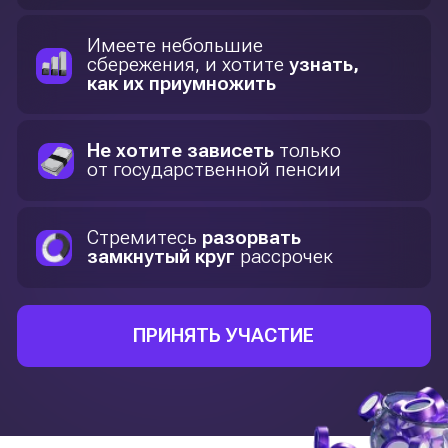
3 день
РАЗБЕРЕМ НА РЕАЛЬНОМ КЕЙСЕ: КАК
ПРЕВРАТИТЬ $ 100 В $ 145,000?
Узнаете секрет долгосрочных инвестиций,
которые работают
СМОТРЕТЬ ПРОГРАММУ ДНЯ
1 день
КАК ИНФЛЯЦИЯ «СЪЕДАЕТ» ВАШИ
ДЕНЬГИ НА ДЕПОЗИТЕ?
Почему депозиты больше не работают
Альтернатива: надёжный инструмент
с доходностью до 24% годовых
Как начать инвестировать с 100 000
тенге и при этом чувствовать себя
уверенно