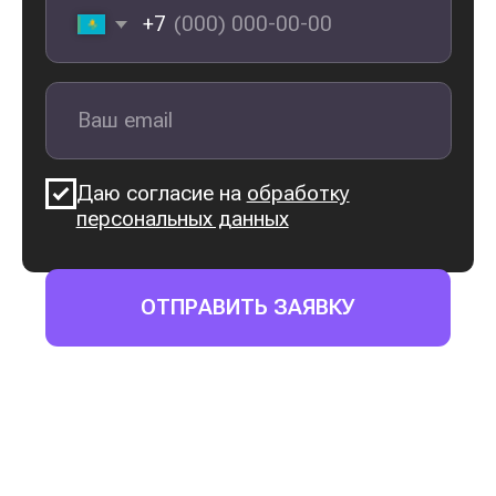
Хотите
стать финансово
грамотным
человеком
Хотите
купить квартиру
без ипотеки
Имеете небольшие
сбережения, и хотите
узнать,
как их приумножить
Не хотите зависеть
только
от государственной пенсии
Стремитесь
разорвать
замкнутый круг
рассрочек
ПРИНЯТЬ УЧАСТИЕ