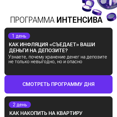
Бонус: практическое задание
—
откройте брокерский счёт и получите
свои первые облигации
2 день
КАК НАКОПИТЬ НА КВАРТИРУ ЗА 3–5
ЛЕТ БЕЗ ИПОТЕКИ?
Почему накопительные программы
банков — это неэффективно
Реальные стратегии, которые уже
помогли другим накопить на квартиру
Простой финансовый план для
достижения любой крупной цели