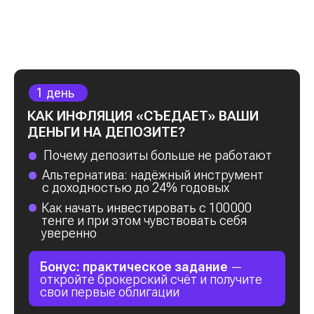
Бонус:
практическая инструкция для
первого шага в инвестировании
В РЕЗУЛЬТАТЕ
ВЫ УЗНАЕТЕ
Ваша
точка Б
[1]
Как
сохранить свои деньги
и сделать
первый шаг к их росту
[2]
Как правильно распоряжаться деньгами,
чтобы
накопить быстрее, чем ожидали
[3]
Как начать инвестировать в акции
с минимальными вложениями и выйти
на уровень стабильного роста