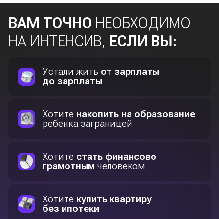
ПРОГРАММА
ИНТЕНСИВА
1 день
КАК ИНФЛЯЦИЯ «СЪЕДАЕТ» ВАШИ
ДЕНЬГИ НА ДЕПОЗИТЕ?
Узнаете, почему хранение денег на депозите
не только невыгодно, но и опасно
СМОТРЕТЬ ПРОГРАММУ ДНЯ
2 день
КАК НАКОПИТЬ НА КВАРТИРУ
ЗА 3−5 ЛЕТ БЕЗ ИПОТЕКИ?
Узнаете, как достичь крупных финансовых
целей без долгов и переплат
СМОТРЕТЬ ПРОГРАММУ ДНЯ