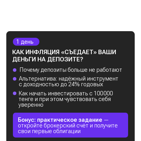
Бонус:
практическая инструкция для
первого шага в инвестировании
В РЕЗУЛЬТАТЕ
ВЫ УЗНАЕТЕ
Ваша
точка Б
[1]
Как
сохранить свои деньги
и сделать
первый шаг к их росту
[2]
Как правильно распоряжаться деньгами,
чтобы
накопить быстрее, чем ожидали
[3]
Как начать инвестировать в акции
с минимальными вложениями и выйти
на уровень стабильного роста