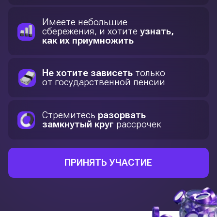
3 день
РАЗБЕРЕМ НА РЕАЛЬНОМ КЕЙСЕ: КАК
ПРЕВРАТИТЬ $ 100 В $ 145,000?
Узнаете секрет долгосрочных инвестиций,
которые работают
СМОТРЕТЬ ПРОГРАММУ ДНЯ
1 день
КАК ИНФЛЯЦИЯ «СЪЕДАЕТ» ВАШИ
ДЕНЬГИ НА ДЕПОЗИТЕ?
Почему депозиты больше не работают
Альтернатива: надёжный инструмент
с доходностью до 24% годовых
Как начать инвестировать с 100 000
тенге и при этом чувствовать себя
уверенно