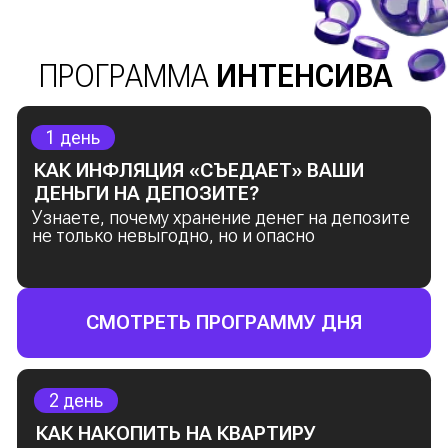
Бонус: практическое задание
—
откройте брокерский счёт и получите
свои первые облигации
2 день
КАК НАКОПИТЬ НА КВАРТИРУ ЗА 3–5
ЛЕТ БЕЗ ИПОТЕКИ?
Почему накопительные программы
банков — это неэффективно
Реальные стратегии, которые уже
помогли другим накопить на квартиру
Простой финансовый план для
достижения любой крупной цели