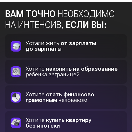
ПРОГРАММА
ИНТЕНСИВА
1 день
КАК ИНФЛЯЦИЯ «СЪЕДАЕТ» ВАШИ
ДЕНЬГИ НА ДЕПОЗИТЕ?
Узнаете, почему хранение денег на депозите
не только невыгодно, но и опасно
СМОТРЕТЬ ПРОГРАММУ ДНЯ
2 день
КАК НАКОПИТЬ НА КВАРТИРУ
ЗА 3−5 ЛЕТ БЕЗ ИПОТЕКИ?
Узнаете, как достичь крупных финансовых
целей без долгов и переплат
СМОТРЕТЬ ПРОГРАММУ ДНЯ