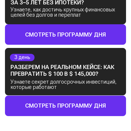
Бонус: практическое задание
—
откройте брокерский счёт и получите
свои первые облигации
3 день
РАЗБЕРЕМ НА РЕАЛЬНОМ КЕЙСЕ: КАК
ПРЕВРАТИТЬ $ 100 В $ 145,000?
Что такое акции и как они помогают
создавать капитал
Как выбрать компанию, чтобы
не только сохранить, но и приумножить
деньги
История успеха: как мои клиенты
превращают мечты в реальность
с помощью инвестиций