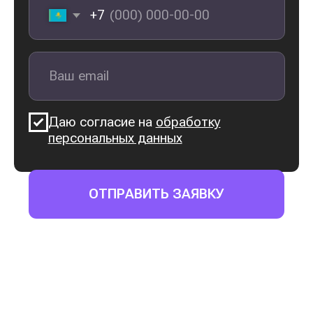
Хотите
стать финансово
грамотным
человеком
Хотите
купить квартиру
без ипотеки
Имеете небольшие
сбережения, и хотите
узнать,
как их приумножить
Не хотите зависеть
только
от государственной пенсии
Стремитесь
разорвать
замкнутый круг
рассрочек
ПРИНЯТЬ УЧАСТИЕ